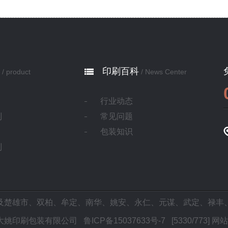
印刷百科
/ product
/ News Center
行业动态
制
常见问题
包装知识
制
及
楚雄市
、
双柏
、
牟定
、
南华
、
姚安
、
永仁
、
元谋
、
武定
、
禄丰
2025 大姚印刷包装有限公司
鲁ICP备15037633号-7
[5330/773]
网站